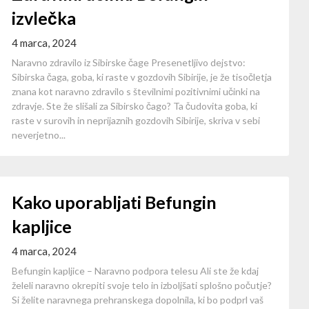
izvlečka
4 marca, 2024
Naravno zdravilo iz Sibirske čage Presenetljivo dejstvo:
Sibirska čaga, goba, ki raste v gozdovih Sibirije, je že tisočletja
znana kot naravno zdravilo s številnimi pozitivnimi učinki na
zdravje. Ste že slišali za Sibirsko čago? Ta čudovita goba, ki
raste v surovih in neprijaznih gozdovih Sibirije, skriva v sebi
neverjetno...
Kako uporabljati Befungin
kapljice
4 marca, 2024
Befungin kapljice – Naravno podpora telesu Ali ste že kdaj
želeli naravno okrepiti svoje telo in izboljšati splošno počutje?
Si želite naravnega prehranskega dopolnila, ki bo podprl vaš