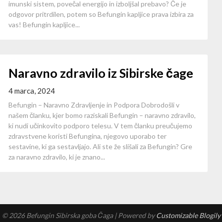
imunski sistem, povečal energijo in izboljšal prebavo? Če je
odgovor pritrdilen, potem so Befungin kapljice prava izbira za
vas! Befungin kapljice...
Naravno zdravilo iz Sibirske čage
4 marca, 2024
Befungin – Naravno Zdravljenje in Podpora Dobrodošli v
našem članku, kjer bomo raziskali Befungin – naravno zdravilo,
ki nudi učinkovito podporo telesu. V tem članku preučujemo
zdravstvene koristi Befungina, njegovo uporabo ter
sestavine, ki ga sestavljajo. Ali ste že slišali za Befungin? Gre
za naravno zdravilo, ki je znano...
© 2026 Befungin Sibirska goba Čaga
| Powered by
Customizable Blogily