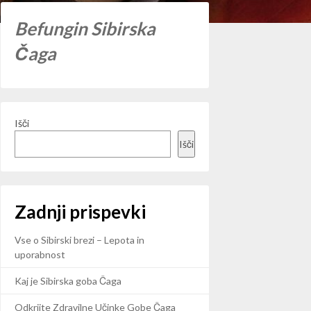
Befungin Sibirska
Čaga
Išči
Išči
Zadnji prispevki
Vse o Sibirski brezi – Lepota in
uporabnost
Kaj je Sibirska goba Čaga
Odkrijte Zdravilne Učinke Gobe Čaga