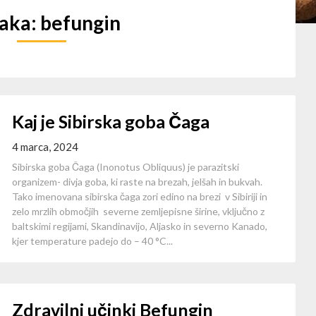
aka:
befungin
Kaj je Sibirska goba Čaga
4 marca, 2024
Sibirska goba Čaga (Inonotus Obliquus) je parazitski
organizem- divja goba, ki raste na brezah, jelšah in bukvah.
Tako imenovana sibirska čaga zori edino na brezi v Sibiriji in
zelo mrzlih območjih severne zemljepisne širine, vključno z
baltskimi regijami, Skandinavijo, Aljasko in severno Kanado,
kjer temperature padejo do – 40 °C...
Zdravilni učinki Befungin